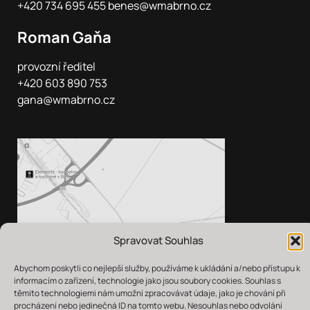
+420 734 695 455
benes@wmabrno.cz
Roman Gaňa
provozní ředitel
+420 603 890 753
gana@wmabrno.cz
Spravovat Souhlas
Abychom poskytli co nejlepší služby, používáme k ukládání a/nebo přístupu k
informacím o zařízení, technologie jako jsou soubory cookies. Souhlas s
těmito technologiemi nám umožní zpracovávat údaje, jako je chování při
procházení nebo jedinečná ID na tomto webu. Nesouhlas nebo odvolání