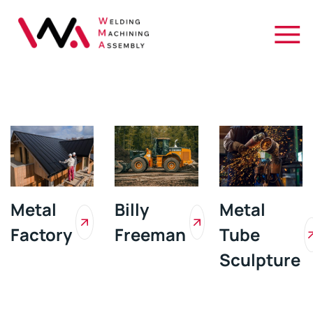
WMA
Welding
Brno
Machining
Assembly
Metal
Billy
Metal
Factory
Freeman
Tube
Sculpture