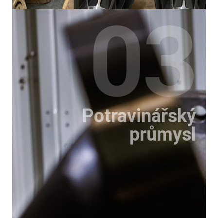
03
Potravinářský
průmysl