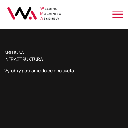
WMA
Welding
Machining
Assembly
Brno
KRITICKÁ
INFRASTRUKTURA
Výrobky
posíláme do celého
světa.