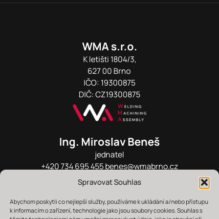
WMA s.r.o.
K letišti 1804/3,
627 00 Brno
IČO: 19300875
DIČ: CZ19300875
Ing. Miroslav Beneš
jednatel
+420 734 695 455
benes@wmabrno.cz
Spravovat Souhlas
Roman Gaňa
Abychom poskytli co nejlepší služby, používáme k ukládání a/nebo přístupu
provozní ředitel
k informacím o zařízení, technologie jako jsou soubory cookies. Souhlas s