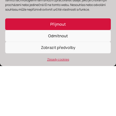
těmito technologiemi nám umožní zpracovávat údaje, jako je chování při
+420 603 890 753
procházení nebo jedinečná ID na tomto webu. Nesouhlas nebo odvolání
gana@wmabrno.cz
souhlasu může nepříznivě ovlivnit určité vlastnosti a funkce.
Příjmout
Odmítnout
Zobrazit předvolby
Zásady cookies