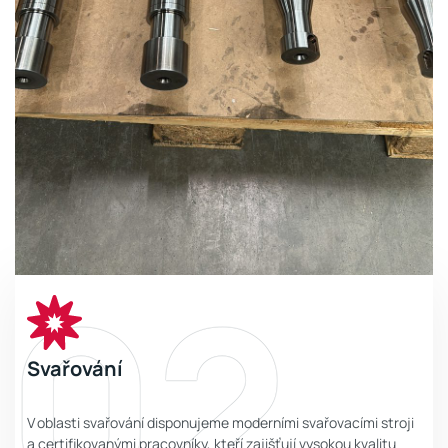
02
Svařování
V oblasti svařování disponujeme moderními svařovacími stroji
a certifikovanými pracovníky, kteří zajišťují vysokou kvalitu