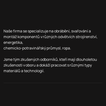
Naše firma se specializuje na o
brábění,
svařování a
montáž komponentů v různých odvětvích
strojírenství,
energetika,
chemicko-potravinářský
průmysl,
ropa.
Jsme tým zkušených
odborníků,
kteří mají dlouholetou
zkušenosti v oboru a
dokáží
pracovat s různými typy
materiálů a technologií
.