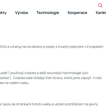
ukty
Výroba
Technologie
Kooperace
Karié
 2024 a vztahují se na občany a osoby s trvalým pobytem v Evropském
„web“) používají cookies a další související technologie (pro
es“). Cookies také vkládají třetí strany, které jsme zapojili. V níže
ies na našem webu.
lán spolu se stránkami tohoto webu a uložen prohlížečem na pevný