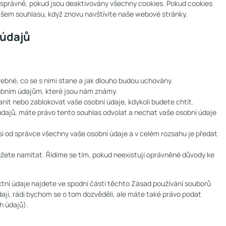
správně, pokud jsou deaktivovány všechny cookies. Pokud cookies
šem souhlasu, když znovu navštívíte naše webové stránky.
 údajů
ebné, co se s nimi stane a jak dlouho budou uchovány.
sobním údajům, které jsou nám známy.
anit nebo zablokovat vaše osobní údaje, kdykoli budete chtít.
dajů, máte právo tento souhlas odvolat a nechat vaše osobní údaje
si od správce všechny vaše osobní údaje a v celém rozsahu je předat
ůžete namítat. Řídíme se tím, pokud neexistují oprávněné důvody ke
ktní údaje najdete ve spodní části těchto Zásad používání souborů
daji, rádi bychom se o tom dozvěděli, ale máte také právo podat
h údajů).