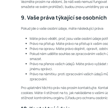
Vezměte prosím na vědomí, že náš web nemusí fungovat 
smažete ve svém prohlížeči, budou znovu umístěny po va
9. Vaše práva týkající se osobních
Pokud jde o vaše osobní údaje, máte následující práva:
Máte právo vědět, proč jsou vaše osobní údaje potř
Právo na přístup: Máte právo na přístup k vašim o
Právo na opravu: Máte právo doplnit, opravit, odstr
Pokud nám udělíte souhlas se zpracováním vašich ú
smazat.
Právo na přenos vašich údajů: Máte právo vyžádat 
jinému správci.
Právo na námitku: proti zpracování vašich údajů m
zpracování.
Pro uplatnění těchto práv nás prosím kontaktujte. Konta
cookies. Máte-li stížnost na to, jak nakládáme s vašimi ú
stížnost kontrolnímu orgánu (Úřadu pro ochranu osobníc