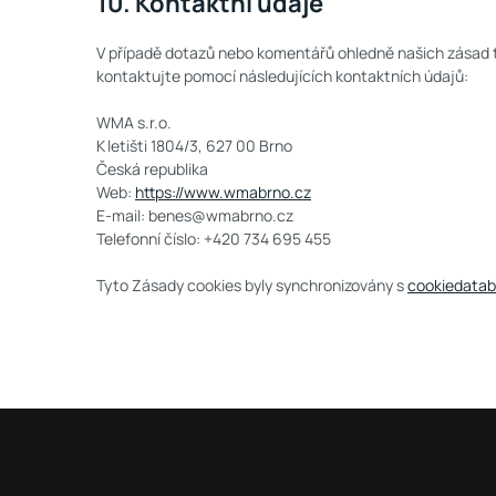
10. Kontaktní údaje
V případě dotazů nebo komentářů ohledně našich zásad t
kontaktujte pomocí následujících kontaktních údajů:
WMA s.r.o.
K letišti 1804/3, 627 00 Brno
Česká republika
Web:
https://www.wmabrno.cz
E-mail:
benes@
wmabrno.cz
Telefonní číslo: +420 734 695 455
Tyto Zásady cookies byly synchronizovány s
cookiedatab